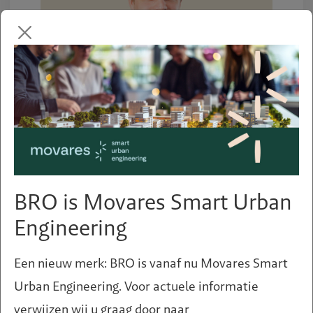
Meer weten of hulp nodig?
Meer informatie?
Neem dan contact op met:
BRO is Movares Smart Urban
Ruud Tak
Engineering
ruud.tak@movares.nl
Een nieuw merk: BRO is vanaf nu Movares Smart
Urban Engineering. Voor actuele informatie
verwijzen wij u graag door naar