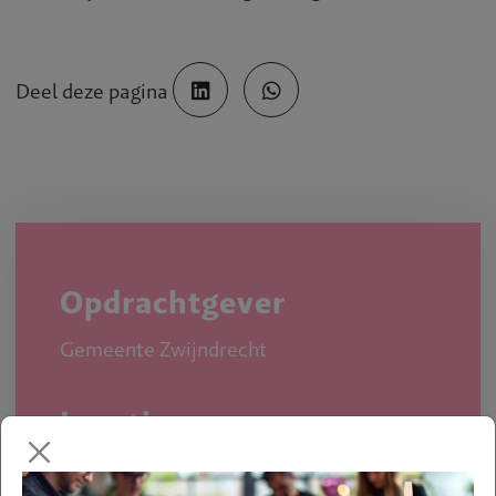
Deel deze pagina
Opdrachtgever
Gemeente Zwijndrecht
Locatie
Zwijndrecht