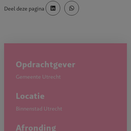
Deel deze pagina
Opdrachtgever
Gemeente Utrecht
Locatie
Binnenstad Utrecht
Afronding