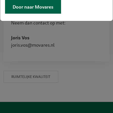
Een vraag of hulp nodig?
Door naar Movares
Meer informatie?
Neem dan contact op met:
Joris Vos
joris.vos@movares.nl
RUIMTELIJKE KWALITEIT