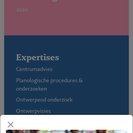
2020
Expertises
Centrumadvies
Planologische procedures &
onderzoeken
Ontwerpend onderzoek
Ontwerpvisies
Regie & procesbegeleiding