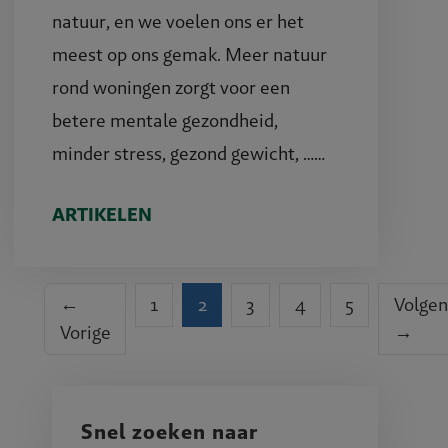
natuur, en we voelen ons er het
meest op ons gemak. Meer natuur
rond woningen zorgt voor een
betere mentale gezondheid,
minder stress, gezond gewicht, ……
ARTIKELEN
(huidige)
←
1
2
3
4
5
Volge
Vorige
→
Snel zoeken naar