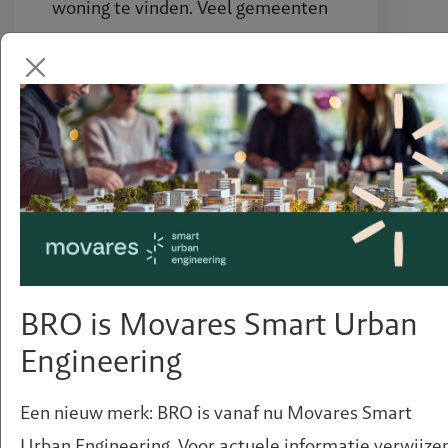
woning te vinden. Veel gemeenten
worstelen met dezelfde opgave:
veel vraag en te ……
ARTIKELEN
Regionale Woondeals
voorzien meer
BRO is Movares Smart Urban
Engineering
woningbouw
Rijk, provincie, gemeenten en
Een nieuw merk: BRO is vanaf nu Movares Smart
woningcorporaties hebben hun
Urban Engineering. Voor actuele informatie verwijze