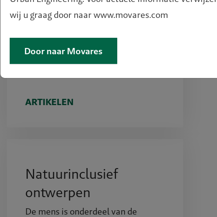
handtekening gezet onder de
wij u graag door naar www.movares.com
regionale Woondeals. De wens is
om te zorgen voor 130%
Door naar Movares
plancapaciteit, maar dat wordt een
en……
ARTIKELEN
Natuurinclusief
ontwerpen
De mens is onderdeel van de