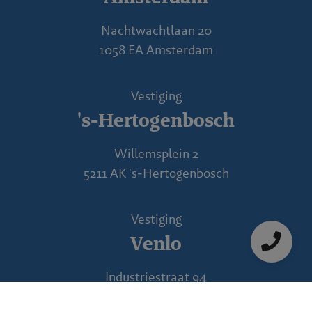
Nachtwachtlaan 20
1058 EA Amsterdam
Vestiging
's-Hertogenbosch
Willemsplein 2
5211 AK 's-Hertogenbosch
Vestiging
Venlo
Industriestraat 94
5931 PK Tegelen