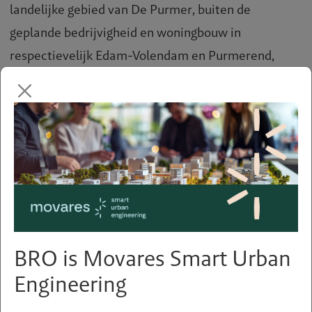
landelijke gebied van De Purmer, buiten de
geplande bedrijvigheid en woningbouw in
respectievelijk Edam-Volendam en Purmerend,
gevrijwaard blijft van grootschalige stedelijke
ontwikkelingen. De land- en tuinbouw is en blijft de
belangrijkste sector in dit gebied, waarbij gekeken
is naar een wenkend perspectief met economische
potentie voor deze sector.
BRO is Movares Smart Urban
Engineering