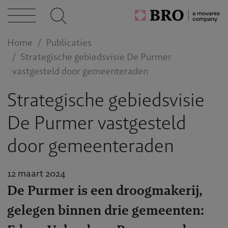
cten
Home
Publicaties
Strategische gebiedsvisie De Purmer
caties
vastgesteld door gemeenteraden
Strategische gebiedsvisie
n bij
De Purmer vastgesteld
door gemeenteraden
act
12 maart 2024
De Purmer is een droogmakerij,
gelegen binnen drie gemeenten: