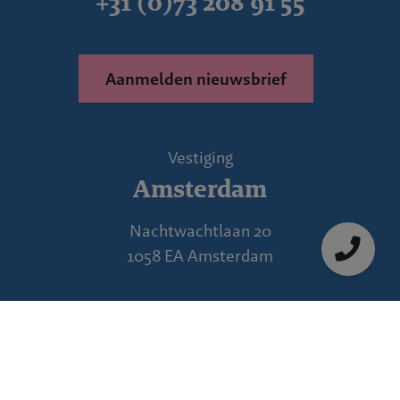
+31 (0)73 208 91 55
Aanmelden nieuwsbrief
Vestiging
Amsterdam
Nachtwachtlaan 20
1058 EA Amsterdam
Vestiging
's-Hertogenbosch
Willemsplein 2