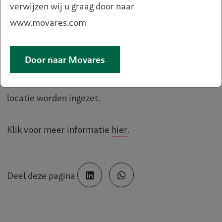
verwijzen wij u graag door naar
een belemmering te zijn voor de uiteindelijke
www.movares.com
ontwikkelingen. Dit voor een maximale periode van
15 jaar. Bewoners kunnen eerst in het project FLEX
Door naar Movares
wonen en later in ‘De Nieuwe Kern’. De woningen
zijn modulair en kunnen na 15 jaar op een andere
locatie worden ingezet.
Klik voor meer informatie
hier
.
Deel deze pagina