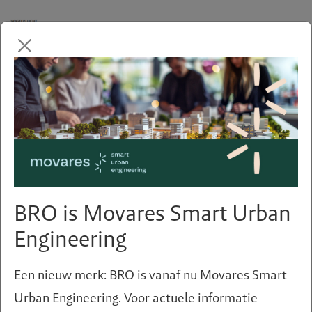
Impressie van RU + PA (rudy uytenhaak + partners
architecten)
BRO is Movares Smart Urban
Van FLEX naar 'De Nieuwe
Engineering
Kern'
Een nieuw merk: BRO is vanaf nu Movares Smart
Het project FLEX geeft vooruitlopend op deze
Urban Engineering. Voor actuele informatie
ontwikkeling ruimte aan het woningtekort, zonder