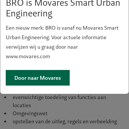
BRO is Movares Smart Urban
Engineering
Naast de instructieregels van het Rijk moet het
omgevingsplan ook voldoen aan instructieregels
Een nieuw merk: BRO is vanaf nu Movares Smart
van de provincie.
Urban Engineering. Voor actuele informatie
verwijzen wij u graag door naar
Laat u adviseren over:
www.movares.com
maken van een omgevingsplan
inpassen van nieuwe ontwikkelingen in het
omgevingsplan
Door naar Movares
manier van inpassen
technische standaard
evenwichtige toedeling van functies aan
locaties
Omgevingswet
opstellen van de uitleg, regels en verbeelding