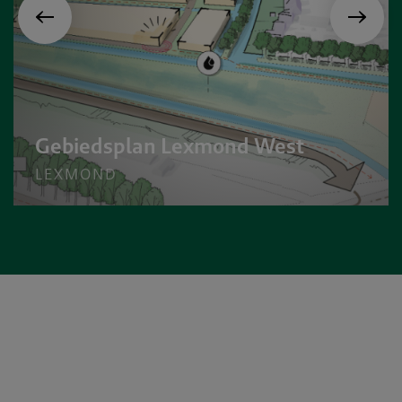
Gebiedsplan Lexmond West
LEXMOND