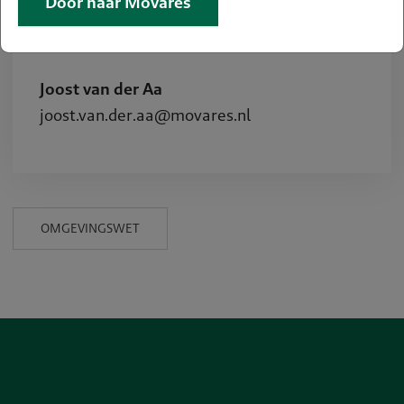
Door naar Movares
Meer informatie?
Neem dan contact op met:
Joost van der Aa
joost.van.der.aa@movares.nl
OMGEVINGSWET