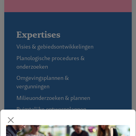
Expertises
Visies & gebiedsontwikkelingen
Planologische procedures &
onderzoeken
Omgevingsplannen &
vergunningen
Milieuonderzoeken & plannen
Ruimtelijke ontwerpplannen
Regie & procesbegeleiding