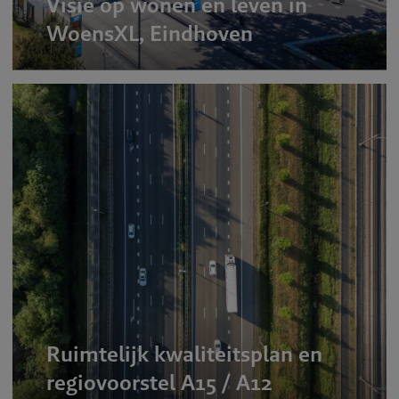
Visie op wonen en leven in
WoensXL, Eindhoven
Ruimtelijk kwaliteitsplan en
regiovoorstel A15 / A12