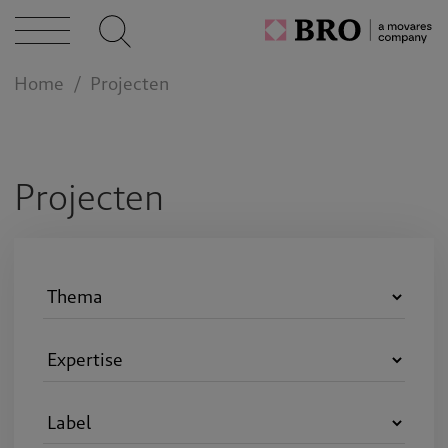
n bij
Home
Projecten
act
Projecten