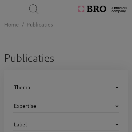
caties
Home
Publicaties
n bij
act
Publicaties