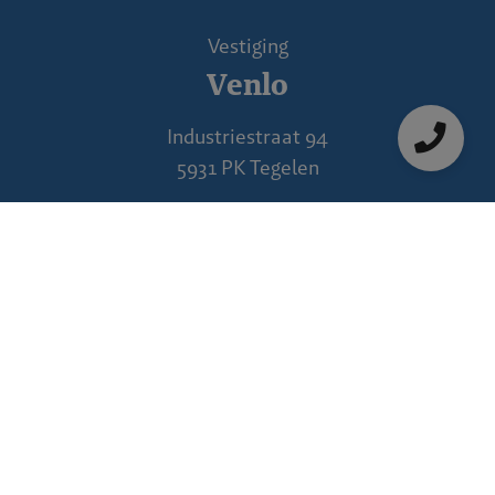
Vestiging
Venlo
Industriestraat 94
5931 PK Tegelen