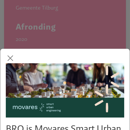
Gemeente Tilburg
Afronding
2020
Expertises
Centrumadvies
Retailadvies
Visies & gebiedsontwikkelingen
BRO is Movares Smart Urban