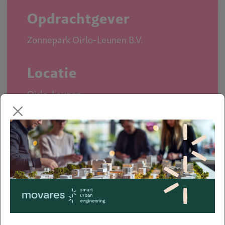
Opdrachtgever
Zonnepark Oirlo-Leunen B.V.
Locatie
Oirlo-Leunen
Afronding
2023