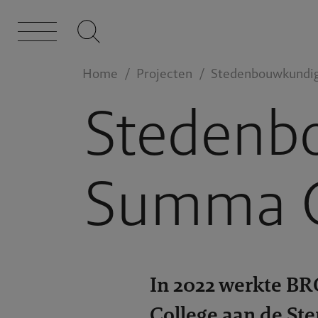
Home
Projecten
Stedenbouwkundig
Stedenbo
Summa C
In 2022 werkte B
College aan de St