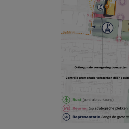
tfossiel
gevingsp