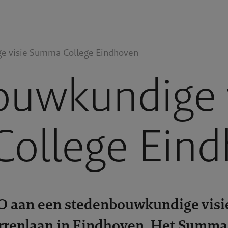
e visie Summa College Eindhoven
uwkundige v
ollege Eind
RO aan een stedenbouwkundige visi
errenlaan in Eindhoven. Het Summa 