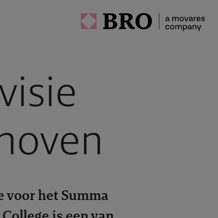
isie
hoven
e voor het Summa
College is een van