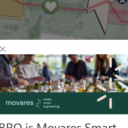
ie sferen: rust, reuring en representatie. Deze sferen slu
gebouwen en geven richting aan het gebruik en de inrich
zone van de Oude Gracht wordt het nieuwe groene hart 
BRO is Movares Smart