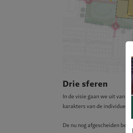
Drie sferen
In de visie gaan we uit van dr
karakters van de individuele 
De nu nog afgescheiden beek