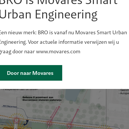
rgevoerd over het hele terrein voor een hoogwaardige c
Urban Engineering
de terreinen aaneen tot één groene campus. Hiervoor w
en aan de randen geplaatst die groen worden ingepakt (
en, verblijfsplekken en entrees met elkaar en legt de
Een nieuw merk: BRO is vanaf nu Movares Smart Urban
den verbonden met een pleinruimte, dit vormen de on
Engineering. Voor actuele informatie verwijzen wij u
g).
graag door naar www.movares.com
Door naar Movares