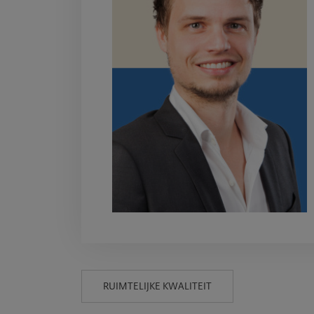
tfossiel
gevingsp
RUIMTELIJKE KWALITEIT