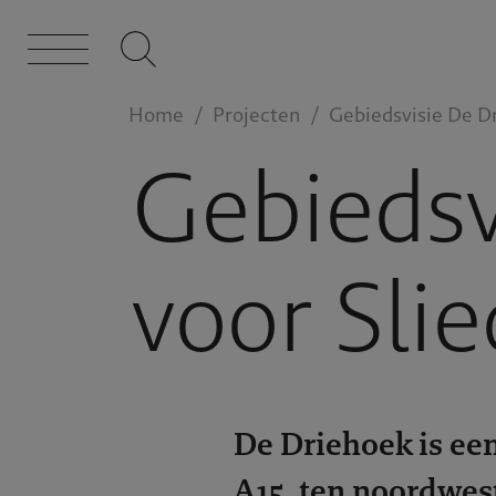
Home
Projecten
Gebiedsvisie De Dr
Gebiedsv
voor Sli
De Driehoek is ee
A15, ten noordwest