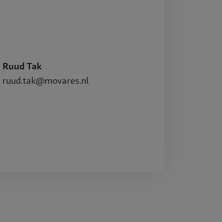
Projecte
Publicati
Ruud Tak
ruud.tak@movares.nl
Werken b
Contact