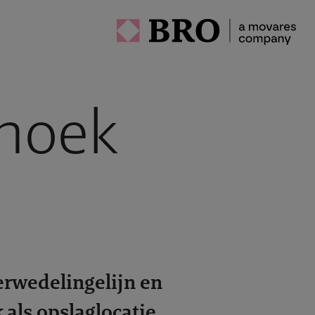
ehoek
erwedelingelijn en
 als opslaglocatie