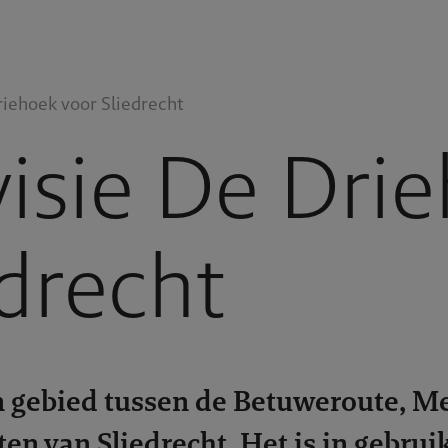
iehoek voor Sliedrecht
isie De Dri
edrecht
n gebied tussen de Betuweroute, M
en van Sliedrecht. Het is in gebruik