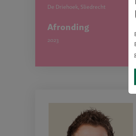
De Driehoek, Sliedrecht
Afronding
2023
ale stad