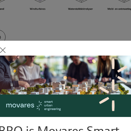
Expertises
Ontwerpvisies
Ruimtelijke ontwerpp
BRO is Movares Smart