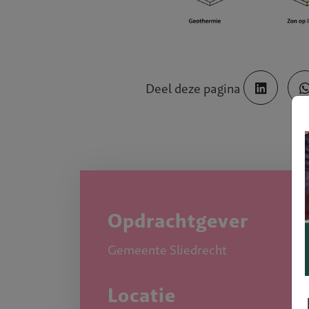
Deel deze pagina
Opdrachtgever
Gemeente Sliedrecht
Locatie