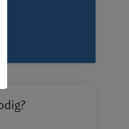
Over BR
odig?
Expertis