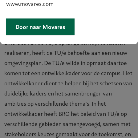
www.movares.com
Eindhoven
De TU/e campus is door zijn binnenstedelijke ligging
Door naar Movares
in een groene omgeving uniek van aard. Om de
ambities van de TU/e op lange termijn te kunnen
realiseren, heeft de TU/e behoefte aan een nieuw
omgevingsplan. De TU/e wilde in opmaat daartoe
komen tot een ontwikkelkader voor de campus. Het
ontwikkelkader dient te helpen bij het schetsen van
duidelijke kaders en het samenbrengen van
ambities op verschillende thema's. In het
ontwikkelkader heeft BRO het beleid van TU/e op
verschillende gebieden samengevoegd, samen met
stakeholders keuzes gemaakt voor de toekomst, en