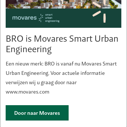
BRO is Movares Smart Urban
Wie kopen meer / minder
Engineering
online?
Een nieuw merk: BRO is vanaf nu Movares Smart
De mate waarin men online boodschappen doet is
Urban Engineering. Voor actuele informatie
sterk afhankelijk van bepaalde persoonskenmerken.
verwijzen wij u graag door naar
Zo maken jonge professionals met een hoger
www.movares.com
inkomen veel meer gebruik van online
boodschappendiensten dan ouderen met een lager
Door naar Movares
inkomen. Ook de mate van stedelijkheid is van
invloed. Met behulp van Whize data over