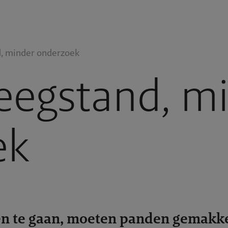
, minder onderzoek
eegstand, m
ek
n te gaan, moeten panden gemakkel