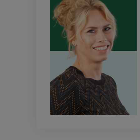
tfossiel
gevingsp