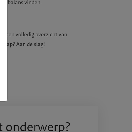
ste balans vinden.
u een volledig overzicht van
 stap? Aan de slag!
Over BR
Expertis
t onderwerp?
Projecte