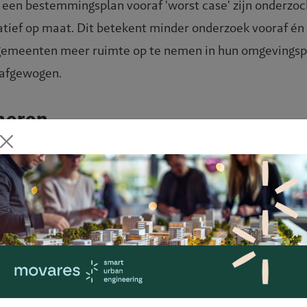
een bestemmingsplan vooraf 'worst case' zijn onderzocht.
iatief op maat. Dit betekent minder onderzoek vooraf én
emeenten meer ruimte op te nemen in hun omgevingsplan
afgewogen.
meren
staand pand sneller ingevuld kan worden met een andere
rden voor dit ene pand. En niet voor een heel gebied. D
d
zoekslast heeft ook een keerzijde. Pas in de vergunnin
ief. Een risico waarmee in de planontwikkeling rekenin