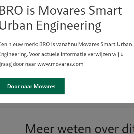
wel eerder uit te voeren. Samen kunnen we hierin de jui
BRO is Movares Smart
Urban Engineering
formatie van panden juridisch gezien makkelijker. Wilt 
Een nieuw merk: BRO is vanaf nu Movares Smart Urban
wet biedt? Neem dan contact met ons op. En de volgende
Engineering. Voor actuele informatie verwijzen wij u
graag door naar www.movares.com
Door naar Movares
Meer weten over di