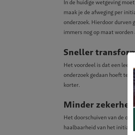
In de huidige wetgeving moet 
maak je de afweging per init
onderzoek. Hierdoor durven g
immers nog op maat worden 
Sneller transfor
Het voordeel is dat een leeg
onderzoek gedaan hoeft te wo
korter.
Minder zekerhei
Het doorschuiven van de onder
haalbaarheid van het initiat