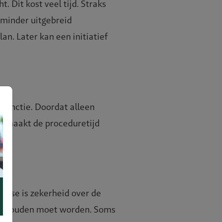
 Dit kost veel tijd. Straks
 minder uitgebreid
. Later kan een initiatief
 functie. Doordat alleen
it maakt de proceduretijd
gfase is zekerheid over de
g gehouden moet worden. Soms