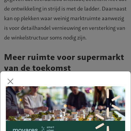
de ontwikkeling in strijd is met de ladder. Daarnaast
kan op plekken waar weinig marktruimte aanwezig
is voor detailhandel vernieuwing en versterking van
de winkelstructuur soms nodig zijn.
Meer ruimte voor supermarkt
van de toekomst
Wij verwachten dat de toekomstige consument
zowel on- als offline boodschappen doet. De drie
belangrijkste redenen een supermarkt te blijven
bezoeken zijn in volgorde van relevantie:
nabijheid;
producten bekijken;
plezier in het bezoek (Deloitte,