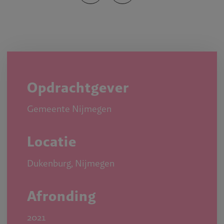
Opdrachtgever
Gemeente Nijmegen
Locatie
Dukenburg, Nijmegen
Afronding
2021