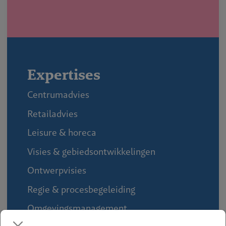
Expertises
Centrumadvies
Retailadvies
Leisure & horeca
Visies & gebiedsontwikkelingen
Ontwerpvisies
Regie & procesbegeleiding
Omgevingsmanagement