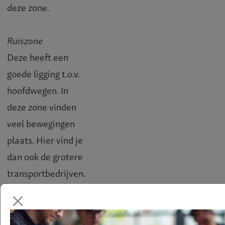
deze zone.
Ruiszone
Deze heeft een
goede ligging t.o.v.
hoofdwegen. In
deze zone vinden
veel bewegingen
plaats. Hier vind je
dan ook de grotere
transportbedrijven.
Deze zone kan
goed worden
gecombineerd met