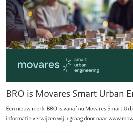
Park+Ride hubs en
andere, grotere bedrijvigheid.
Rustzone
In dit gebied wordt
gefocust op
wonen, groen en
kantoorruimtes.
Ook autogarages,
BRO is Movares Smart Urban E
ateliers en
drukkerijen
Een nieuw merk: BRO is vanaf nu Movares Smart Urba
kunnen zich hier
informatie verwijzen wij u graag door naar www.mo
vestigen. Deze