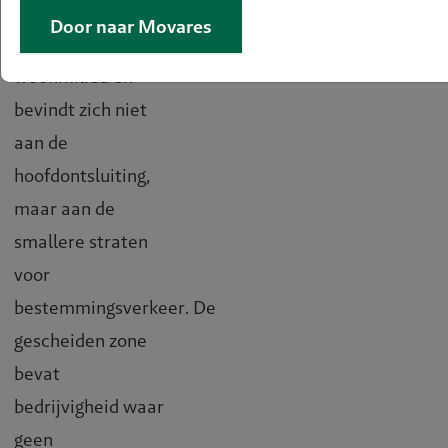
zone is ingericht
Door naar Movares
op een rustig
woonmilieu en
bevindt zich niet
aan de
hoofdontsluiting,
maar aan de
smallere straten
voor
bestemmingsverkeer. De
gescheiden zone
bevat
bedrijvigheid waar
geen