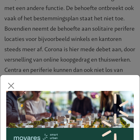
met een andere functie. De behoefte ontbreekt ook
vaak of het bestemmingsplan staat het niet toe.
Bovendien neemt de behoefte aan solitaire perifere
locaties voor bijvoorbeeld winkels en kantoren
steeds meer af. Corona is hier mede debet aan, door
versnelling van online koopgedrag en thuiswerken.
Centra en periferie kunnen dan ook niet los van
elkaar worden gezien.
Transformatie of
herontwikkeling van deze
locaties biedt kansen
Betrokken vastgoedeigenaren moet perspectief