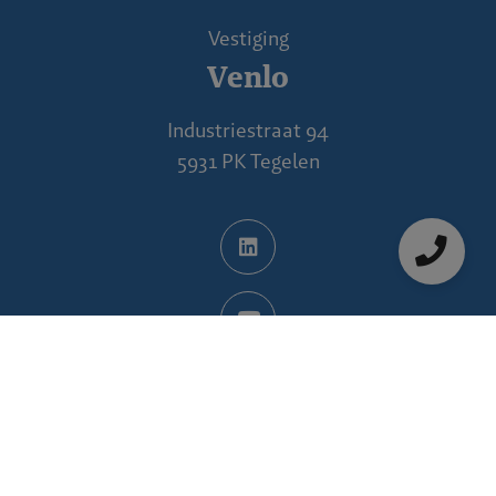
Vestiging
Venlo
Industriestraat 94
5931 PK Tegelen