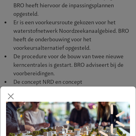
BRO heeft hiervoor de inpassingsplannen
opgesteld.
Er is een voorkeursroute gekozen voor het
waterstofnetwerk Noordzeekanaalgebied. BRO
heeft de onderbouwing voor het
voorkeursalternatief opgesteld.
De procedure voor de bouw van twee nieuwe
kerncentrales is gestart. BRO adviseert bij de
voorbereidingen.
De concept NRD en concept
Voorkeursalternatief (VKA) voor het project A6
Zon Lelystad-Dronten hebben ter inzage
gelegen. BRO stelt het projectbesluit op voor dit
project.
Het definitieve Programma
Energiehoofdstructuur is vastgesteld. BRO heeft