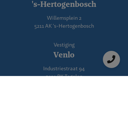
's-Hertogenbosch
Willemsplein 2
5211 AK 's-Hertogenbosch
Vestiging
Venlo
Industriestraat 94
5931 PK Tegelen