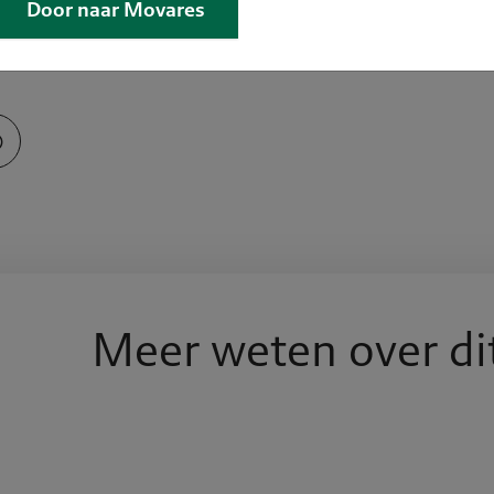
worden gesignaleerd. Dit betekent een soepel proces waa
Door naar Movares
voor ogen heeft.
Meer weten over di
lein