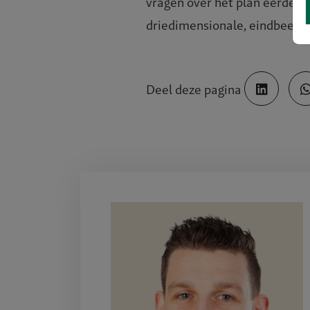
ale stad
vragen over het plan eerder 
driedimensionale, eindbeeld 
Deel deze pagina
tfossiel
gevingsp