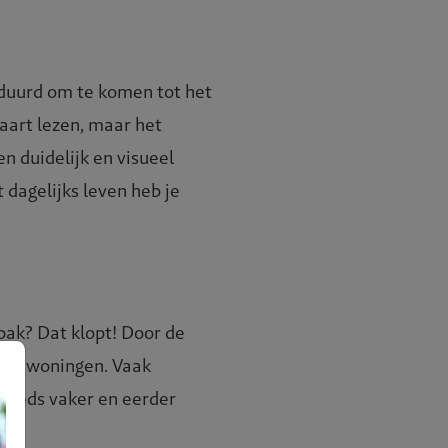
geduurd om te komen tot het
aart lezen, maar het
en duidelijk en visueel
 dagelijks leven heb je
pak? Dat klopt! Door de
van woningen. Vaak
teeds vaker en eerder