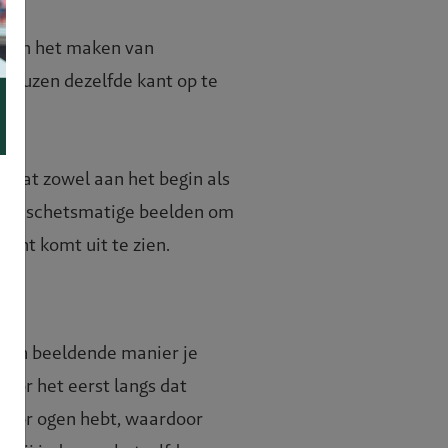
rd in het maken van
 neuzen dezelfde kant op te
r dat zowel aan het begin als
. Van schetsmatige beelden om
écht komt uit te zien.
 een beeldende manier je
voor het eerst langs dat
j voor ogen hebt, waardoor