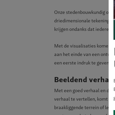
Onze stedenbouwkundig ontwe
driedimensionale tekeningen.
krijgen ondanks dat iedereen 
Met de visualisaties komen pr
aan het einde van een ontwer
een eerste indruk te geven, to
Beeldend verhaa
Met een goed verhaal en de j
verhaal te vertellen, komt he
braakliggende terrein of leeg