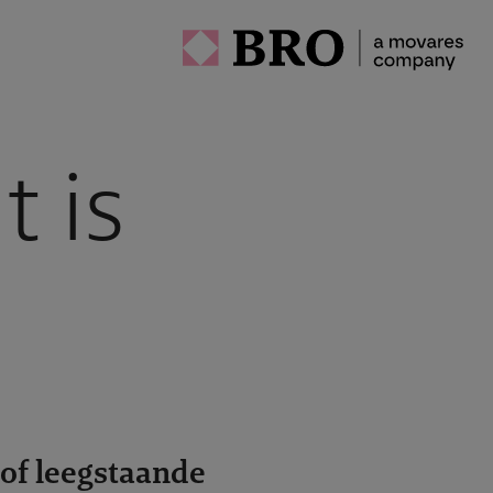
t is
 of leegstaande