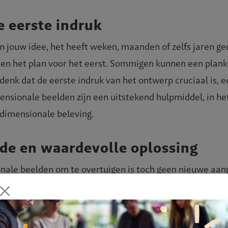
e eerste indruk
van jouw idee, het heeft weken, maanden of zelfs jaren 
en het plan voor het eerst. Sommigen kunnen een plank
denk dat de eerste indruk van het ontwerp cruciaal is, e
mensionale beelden zijn een uitstekend hulpmiddel, in het
dimensionale beleving.
nde en waardevolle oplossing
nale beelden om te overtuigen is toch geen nieuwe aan
dagelijks vol met nieuwe ideeën voor het ontwikkelen 
iedimensionale beelden. Het werkt en wordt hierdoor s