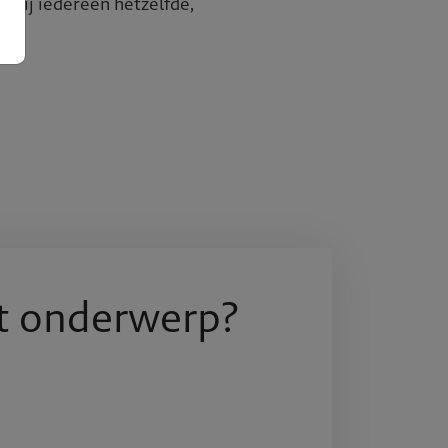
rbij iedereen hetzelfde,
Over BR
Expertis
Projecte
Publicati
t onderwerp?
Werken b
Contact