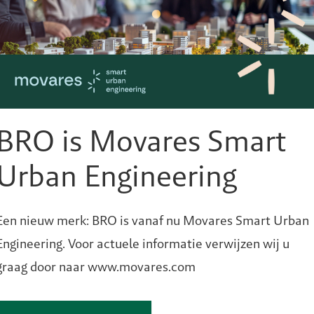
rpers Luuk Vissers en Bram Coenen zijn gespecialisee
 Bram: “De beelden spreken voor zich, dat helpt om alle
een totaal verschillende achtergrond heeft.”
ojecten tot leven. Digitale ontwikkelingen zorgen ervoo
BRO is Movares Smart
p verschillende en passende oplossingen mogelijk zijn
Urban Engineering
t aan definitieve en fotorealistische beelden hoe het er 
l
Een nieuw merk: BRO is vanaf nu Movares Smart Urban
Engineering. Voor actuele informatie verwijzen wij u
uiste hulpmiddelen kun je iedereen overtuigen. Door op
graag door naar www.movares.com
t plan net zo overtuigend over als op het moment dat jij 
staande pand fietste. Het is tastbaar en duidelijk wat ji