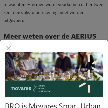
te wachten. Hiermee wordt voorkomen dat er twee
keer een stikstofberekening moet worden
uitgevoerd.
Meer weten over de AERIUS
Calculator?
Het RIVM publiceert nieuwberichten over de
AERIUS Calculator, en de actualisatie hiervan, op de
website
www.aerius.nl
. Via deze website kan de
AERIUS Calculator ook worden geopend.
Deel deze pagina
BRO is Movares Smart Urban