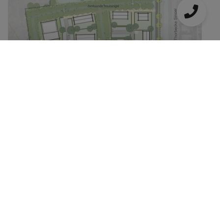
Achter de Hoeven: unieke
woonbuurt tegen een bos aan
de rivier de Donge