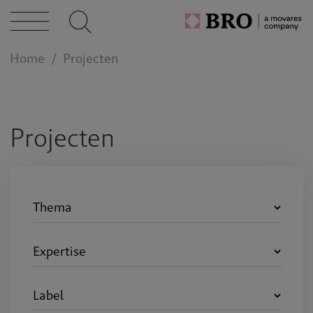
n bij
Home
Projecten
act
Projecten