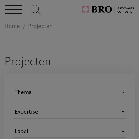
n bij
Home
Projecten
act
Projecten