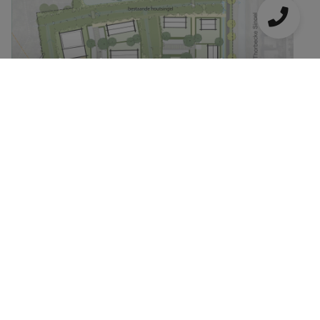
Achter de Hoeven: unieke
woonbuurt tegen een bos aan
de rivier de Donge