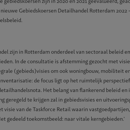
 gebiedskoersen zijn in 2020 en 2021 geëvalueerd, geact
De nieuwe Gebiedskoersen Detailhandel Rotterdam 2022 
elsbeleid.
el zijn in Rotterdam onderdeel van sectoraal beleid en
eden. In de consultatie is afstemming gezocht met visie
tegrale (gebieds)visies om ook woningbouw, mobiliteit e
ventarisatie: de focus ligt op het ruimtelijk perspectief
 detailhandelsnota. Het belang van flankerend beleid e
 geregeld te krijgen zal in gebiedsvisies en uitvoerin
n met visie van de Taskforce Retail waarin vastgoedparti
t gedeeld toekomstbeeld: naar vitale kerngebieden.'