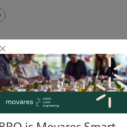
Expertises
Centrumadvies
Retailadvies
BRO is Movares Smart