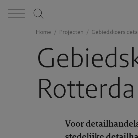
Home
Projecten
Gebiedskoers deta
Gebiedsk
Rotterda
Voor detailhandel
stedelijke detailh