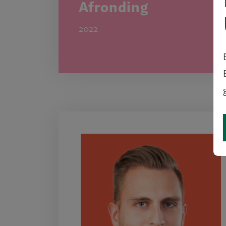
Afronding
2022
ale stad