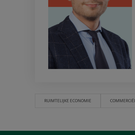
tfossiel
gevingsp
RUIMTELIJKE ECONOMIE
COMMERCIËL