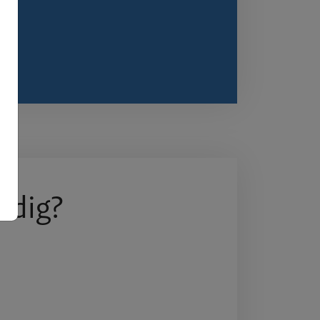
odig?
Over BR
Expertis