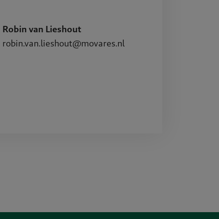
Projecte
Robin van Lieshout
robin.van.lieshout@movares.nl
Publicati
Werken b
Contact