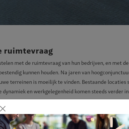
de ruimtevraag
elen met de ruimtevraag van hun bedrijven, en met de 
estendig kunnen houden. Na jaren van hoogconjunctuur 
uwe terreinen is moeilijk te vinden. Bestaande locaties
De dynamiek en werkgelegenheid komen steeds verder in
kkelingen
 op bedrijventerreinen afkomen waar het gaat om energie