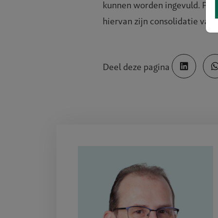
ale stad
kunnen worden ingevuld. Per 
hiervan zijn consolidatie van 
Deel deze pagina
tfossiel
gevingsp