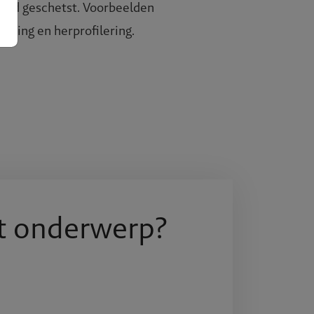
bied geschetst. Voorbeelden
Over BR
sering en herprofilering.
Expertis
Projecte
Publicati
t onderwerp?
Werken b
Contact