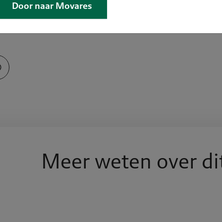
bedrijventerrein is het ontwikkelperspectief van het ge
Door naar Movares
functies en kwaliteiten, intensiveren van ruimte, revitali
Meer weten over di
lein