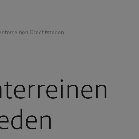
venterreinen Drechtsteden
nterreinen
teden