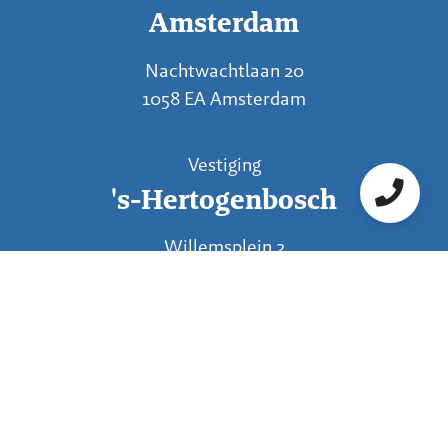
Amsterdam
Nachtwachtlaan 20
1058 EA Amsterdam
Vestiging
's-Hertogenbosch
Willemsplein 2
5211 AK 's-Hertogenbosch
Vestiging
Venlo
Industriestraat 94