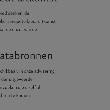
Projecte
bied denken, de
oekersenquête biedt uitkomst
aar de opzet van de
Publicati
.
Werken b
 databronnen
Contact
hikbaar. In onze advisering
rder uitgevoerde
zoeken die u zelf al
ichten te komen.