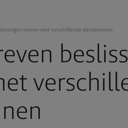
slissingen nemen met verschillende databronnen
even beslis
t verschill
nnen