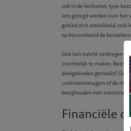
ook in de herkomst, type bez
iets gezegd worden over het 
gebied zich ontwikkeld, trek
op bijvoorbeeld de bezoekersa
Ook kan inzicht verkregen wo
inzichtelijk te maken. Bezoe
deelgebieden gemaakt? De Inz
centrummanagers of de medew
bezighouden met toerisme, vri
Financiële da