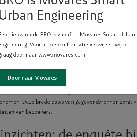
k om het uitgavenpatroon van bezoekers, gebaseerd op hu
Urban Engineering
rs rapportage verrijken we met inzichten in de uitgaven
dit nieuwe mogelijkheden om beter te begrijpen hoe b
Een nieuw merk: BRO is vanaf nu Movares Smart Urban
Engineering. Voor actuele informatie verwijzen wij u
t er continu gemeten wordt en waardoor gedurende het 
graag door naar www.movares.com
iële gegevens worden samengesteld uit diverse betrouw
ing van de gebruiker toegang biedt tot actuele banktran
Door naar Movares
geüpdatet. Daarbovenop worden kassabonnen van tien
ankopen in webwinkels en grote detailhandelaren als off
enomen. Deze brede basis van gegevensbronnen zorgt v
iteiten van bezoekers.
 inzichten: de enquête b