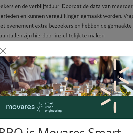
oekers en de verblijfsduur. Doordat de data van meerder
verleden en kunnen vergelijkingen gemaakt worden. Vra
 het evenement extra bezoekers en hebben de gemaakte 
antallen zijn hierdoor inzichtelijk te maken.
rden in de synergie tussen verschillende gebieden doo
ken bezoekers het gebied vooral doelgericht of worden 
icht in Bezoekers rapportage is hiermee niet alleen br
erker economie, maar biedt ook relevante inzichten v
je tijd, veiligheid of evenementen.
ta: inzicht in besteding
BRO is Movares Smart