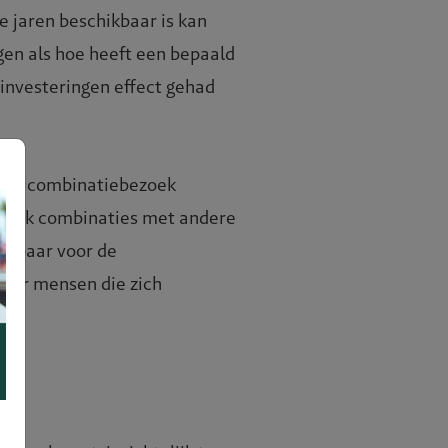
e jaren beschikbaar is kan
gen als hoe heeft een bepaald
investeringen effect gehad
r het combinatiebezoek
er ook combinaties met andere
uikbaar voor de
oor mensen die zich
en