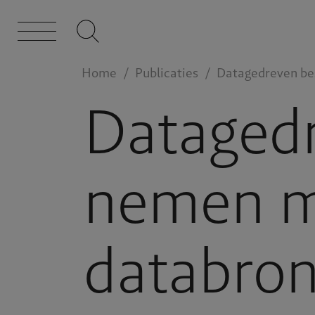
Home
Publicaties
Datagedreven be
Datagedr
nemen me
databro