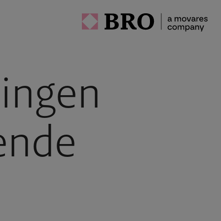
singen
ende