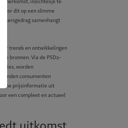
n herkomst, inzichtelijk te
. Door dit op een slimme
ezoekersgedrag samenhangt
jaar trends en ontwikkelingen
bare bronnen. Via de PSD2-
sacties, worden
duizenden consumenten
line prijsinformatie uit
oor een compleet en actueel
Over BR
Expertis
iedt uitkomst