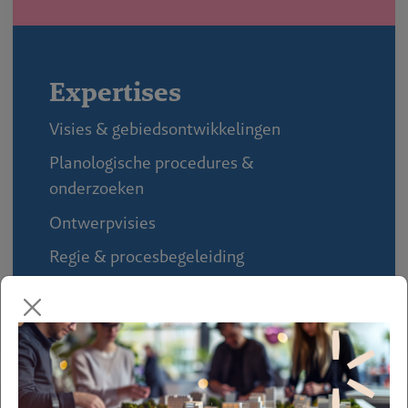
Expertises
Visies & gebiedsontwikkelingen
Planologische procedures &
onderzoeken
Ontwerpvisies
Regie & procesbegeleiding