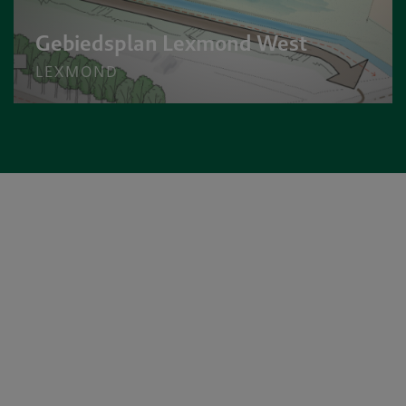
Gebiedsplan Lexmond West
LEXMOND