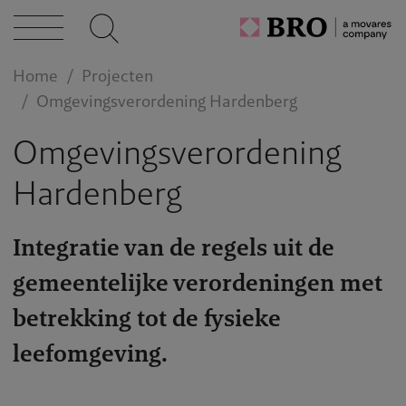
cten
caties
Home
Projecten
Omgevingsverordening Hardenberg
n bij
Omgevingsverordening
Hardenberg
act
Integratie van de regels uit de
gemeentelijke verordeningen met
betrekking tot de fysieke
leefomgeving.