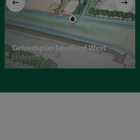
Gebiedsplan Lexmond West
LEXMOND