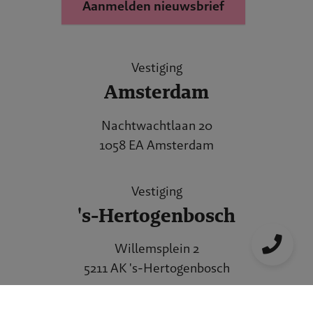
Aanmelden nieuwsbrief
Vestiging
Amsterdam
Nachtwachtlaan 20
1058 EA Amsterdam
Vestiging
's-Hertogenbosch
Willemsplein 2
5211 AK 's-Hertogenbosch