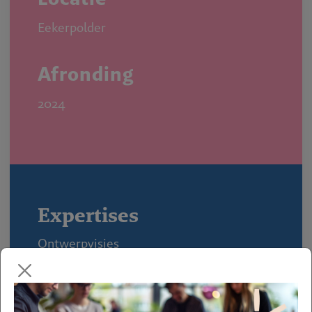
Eekerpolder
Afronding
2024
Expertises
Ontwerpvisies
Ruimtelijke ontwerpplannen