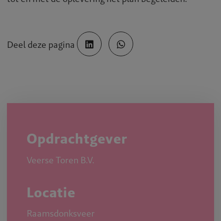
Deel deze pagina
Opdrachtgever
Veerse Toren B.V.
Locatie
Raamsdonksveer