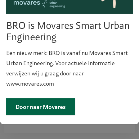
BRO is Movares Smart Urban
Engineering
Een nieuw merk: BRO is vanaf nu Movares Smart
Urban Engineering. Voor actuele informatie
Een vraag of hulp nodig?
verwijzen wij u graag door naar
Meer informatie?
www.movares.com
Neem dan contact op met:
Ruud Tak
Door naar Movares
ruud.tak@movares.nl