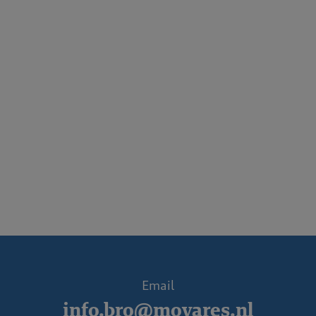
Email
info.bro@movares.nl