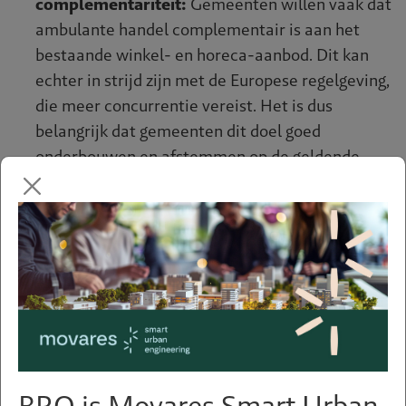
complementariteit:
Gemeenten willen vaak dat
ambulante handel complementair is aan het
bestaande winkel- en horeca-aanbod. Dit kan
echter in strijd zijn met de Europese regelgeving,
die meer concurrentie vereist. Het is dus
belangrijk dat gemeenten dit doel goed
onderbouwen en afstemmen op de geldende
wetgeving.
Tenaamstelling van vergunningen:
Een ander
onderwerp dat aandacht vereist is de vraag wie
de vergunningen krijgt: de eigenaar van de
standplaats of bijvoorbeeld een werknemer of
andere partij? Hier moet rekening gehouden
worden met redelijkheid en billijkheid,
aangezien eerdere keuzes vaak niet meer
passend zijn in de huidige situatie.
BRO is Movares Smart Urban