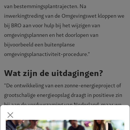
van bestemmingsplantrajecten. Na
inwerkingtreding van de Omgevingswet kloppen we
bij BRO aan voor hulp bij het wijzigen van
omgevingsplannen en het doorlopen van
bijvoorbeeld een buitenplanse
omgevingsplanactiviteit-procedure."
Wat zijn de uitdagingen?
"De ontwikkeling van een zonne-energieproject of
grootschalige energieopslag draagt in positieve zin
bij aan de verduurzaming van Nederland, maar we
zijn ons er wel degelijk van bewust dat deze
ontwikkelingen ook een keerzijde hebben. Zo is