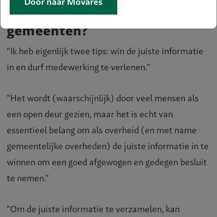
Door naar Movares
Heb je nog een tip voor
gemeenten?
"Ik heb eigenlijk twee tips: win de juiste informatie
in en durf medewerking te verlenen."
"Het wordt (waarschijnlijk) door veel mensen als
een open deur gezien, maar het is echt van
essentieel belang om als overheid (en met name
gemeentelijke overheden) de juiste informatie in te
winnen om een goed afgewogen en gedegen besluit
te nemen."
"Om de juiste informatie te verzamelen, kan