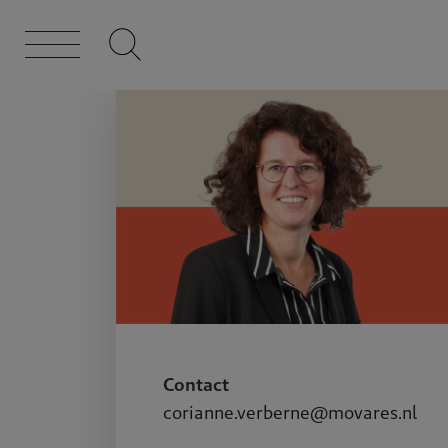
Contact
corianne.verberne@movares.nl