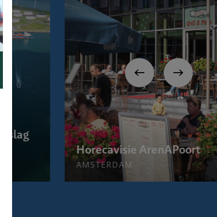
opslag
e
Horecavisie ArenAPoort
AMSTERDAM