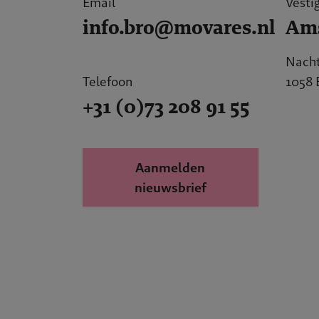
Email
Vesti
info.bro@movares.nl
Am
Nach
Telefoon
1058
+31 (0)73 208 91 55
Aanmelden
nieuwsbrief