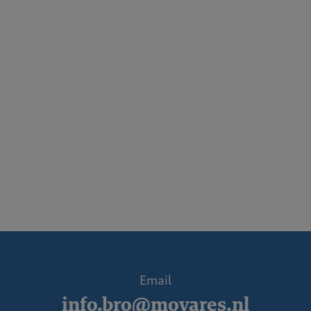
Email
info.bro@movares.nl