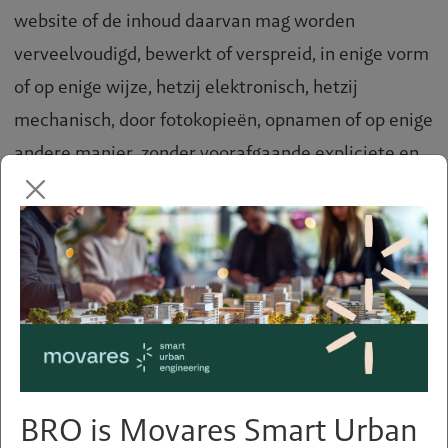
website of de inhoud daarvan mag worden
verveelvoudigd, bewerkt of verspreid, in enige vorm
of op enige wijze, hetzij elektronisch, hetzij
mechanisch, door fotokopieën, opnamen of op enige
andere manier, zonder voorafgaande expliciete en
schriftelijke toestemming van BRO. Het Nederlands
recht is van toepassing.
BRO is Movares Smart Urban