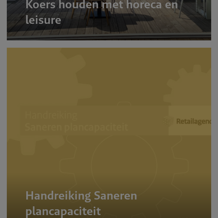
Koers houden met horeca en
leisure
Handreiking Saneren
plancapaciteit