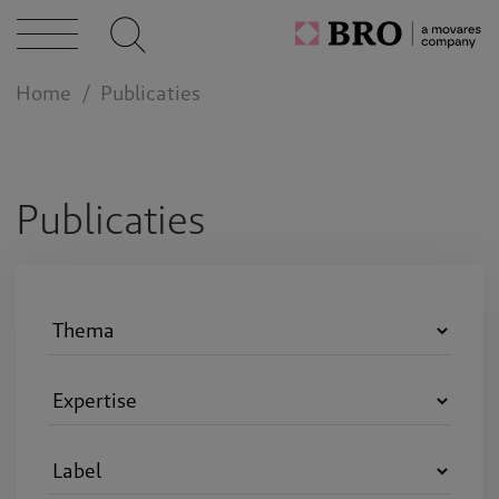
caties
Home
Publicaties
n bij
act
Publicaties