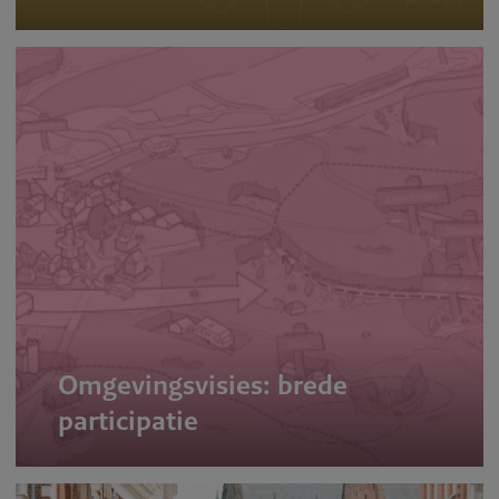
Omgevingsvisies: brede
participatie