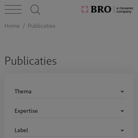
caties
Home
Publicaties
n bij
act
Publicaties