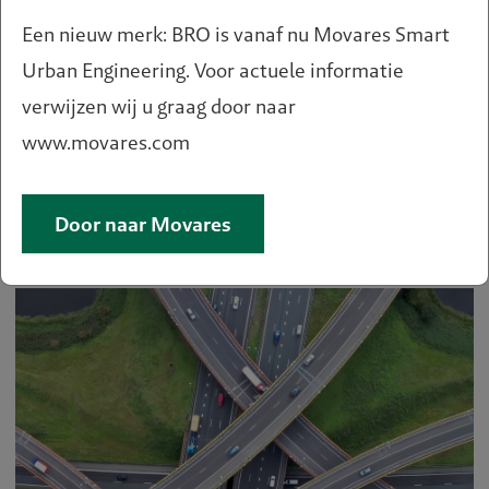
Een nieuw merk: BRO is vanaf nu Movares Smart
Urban Engineering. Voor actuele informatie
verwijzen wij u graag door naar
www.movares.com
Voetgangers en fietsers
belangrijk voor bestedingen in
binnensteden
Door naar Movares