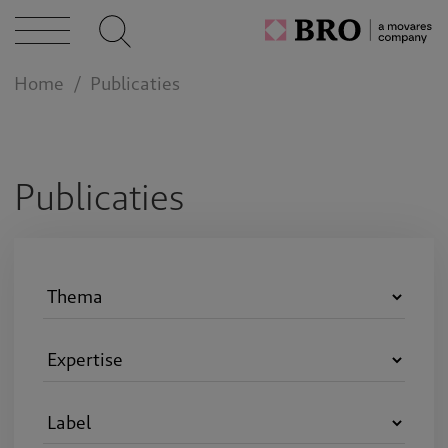
caties
Home
Publicaties
n bij
act
Publicaties