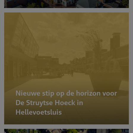
Nieuwe stip op de horizon voor
De Struytse Hoeck in
Hellevoetsluis