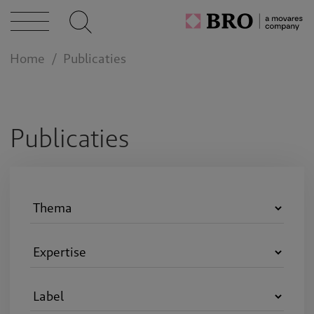
caties
Home
Publicaties
n bij
act
Publicaties