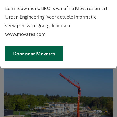
Een nieuw merk: BRO is vanaf nu Movares Smart
Urban Engineering. Voor actuele informatie
verwijzen wij u graag door naar
www.movares.com
Hoeveel ruimte voor horeca is
er nog?
Door naar Movares