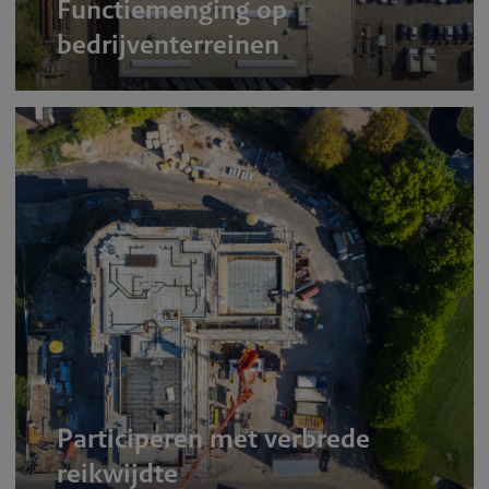
Functiemenging op
bedrijventerreinen
Participeren met verbrede
reikwijdte