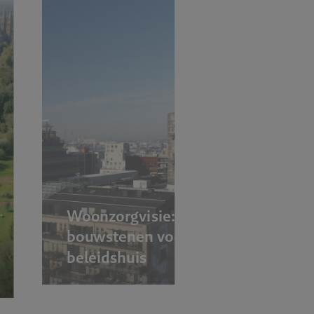
Woonzorgvisie:
bouwstenen voor stevig
beleidshuis