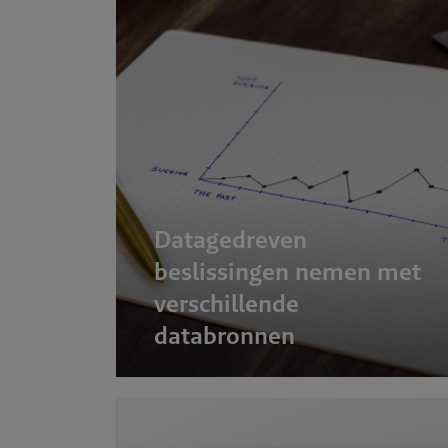
Datagedreven
beslissingen nemen met
verschillende
databronnen