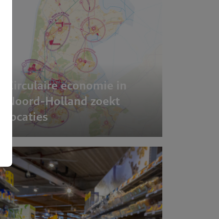
Circulaire economie in
Noord-Holland zoekt
locaties
Over BR
Expertis
Projecte