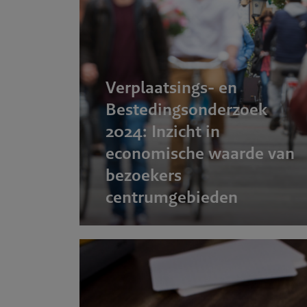
tfossiel
Verplaatsings- en
gevingsp
Bestedingsonderzoek
2024: Inzicht in
economische waarde van
bezoekers
centrumgebieden