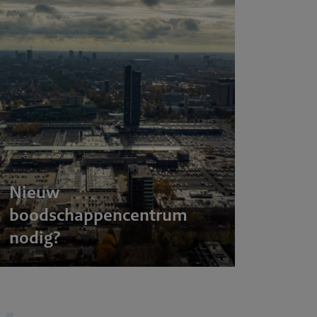
Nieuw
boodschappencentrum
nodig?