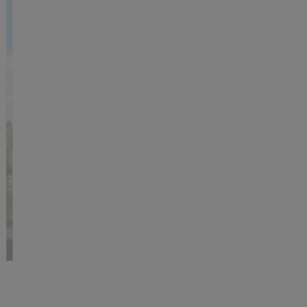
Vakantiepark of
woonwijk? Kiezen, niet
delen