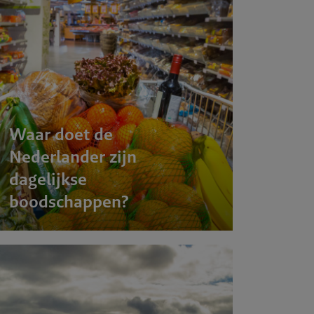
Publicati
Werken b
Waar doet de
Contact
Nederlander zijn
dagelijkse
boodschappen?