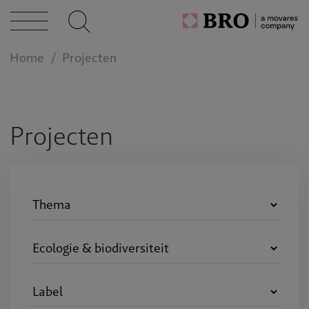
n bij
Home
Projecten
act
Projecten