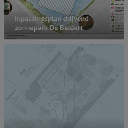
Inpassingsplan drijvend
zonnepark De Beldert