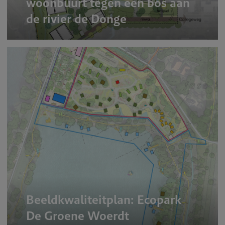
woonbuurt tegen een bos aan
de rivier de Donge
Beeldkwaliteitplan: Ecopark
De Groene Woerdt