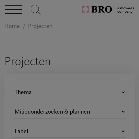
cten
Home
Projecten
caties
n bij
Projecten
act