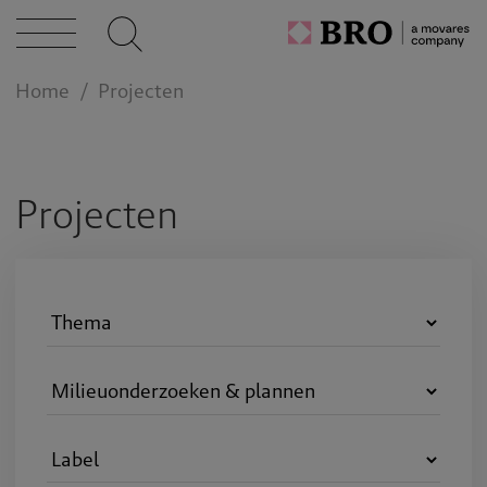
cten
Home
Projecten
caties
n bij
Projecten
act