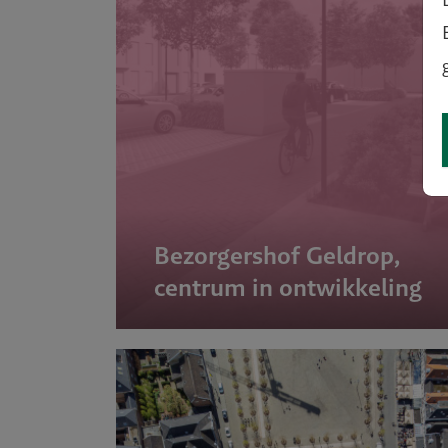
ale stad
Bezorgershof Geldrop,
centrum in ontwikkeling
tfossiel