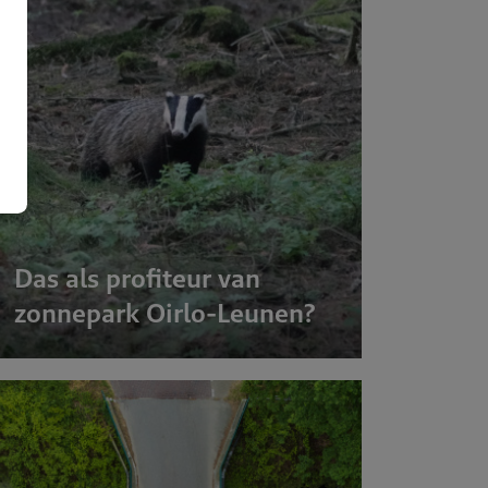
Over BR
Das als profiteur van
Expertis
zonnepark Oirlo-Leunen?
Projecte
Publicati