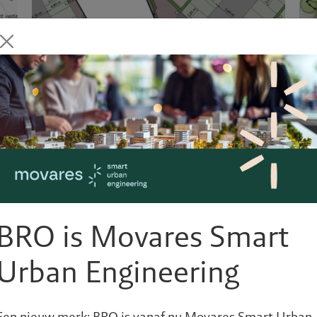
Inrichtingsplan
Koopvaarder in Hoorn
BRO is Movares Smart
Urban Engineering
Een nieuw merk: BRO is vanaf nu Movares Smart Urban