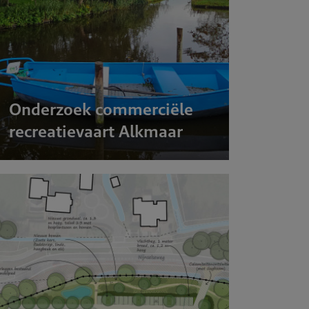
Onderzoek commerciële
recreatievaart Alkmaar