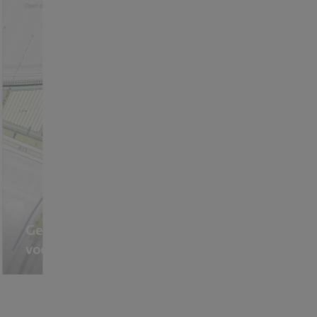
Gebiedsvisie De Driehoek
voor Sliedrecht