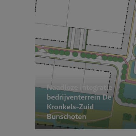
Naadloze integratie
bedrijventerrein De
Kronkels-Zuid
Bunschoten