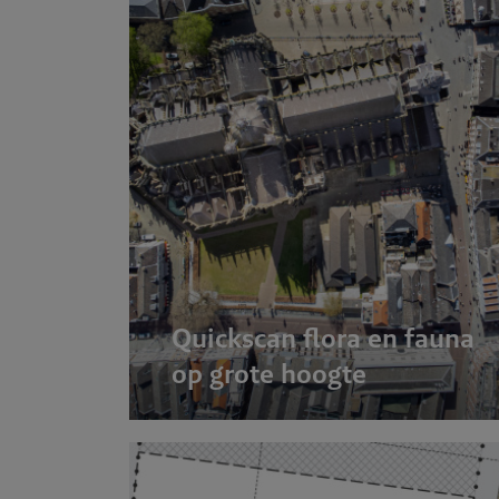
gevingsp
Quickscan flora en fauna
op grote hoogte