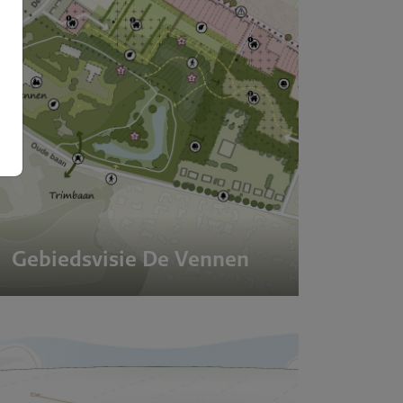
Over BR
Expertis
Gebiedsvisie De Vennen
Projecte
Publicati