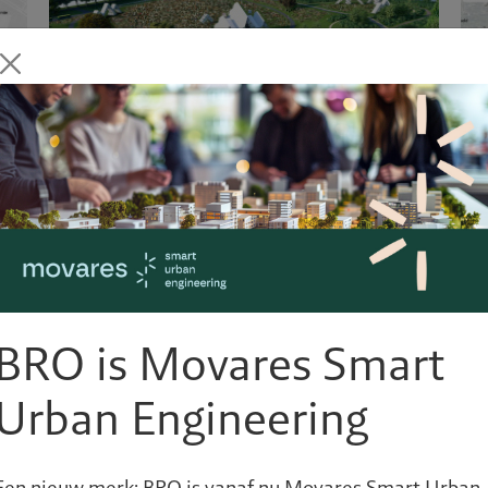
Landschapspark PARK21
Haarlemmermeer
BRO is Movares Smart
Urban Engineering
Een nieuw merk: BRO is vanaf nu Movares Smart Urban