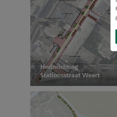
ale stad
Herinrichting
Stationsstraat Weert
tfossiel