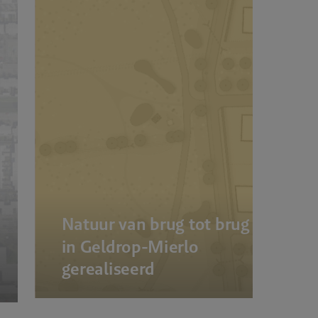
Natuur van brug tot brug
in Geldrop-Mierlo
gerealiseerd