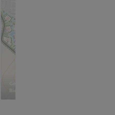
Gebiedsvisie
Biezenkampen