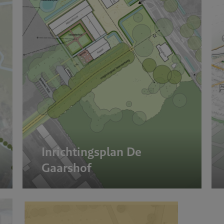
lein
Inrichtingsplan De
Gaarshof